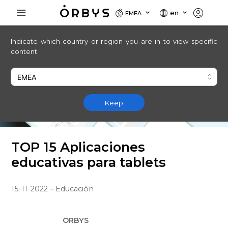
en
EMEA
Indicate which country or region you are in to view specific
content.
Keep
TOP 15 Aplicaciones
educativas para tablets
15-11-2022
–
Educación
O
ORBYS