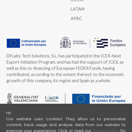
LATAM
APAC
DFLabs Tech Solutions, S.L. has participated in the ICEX-Next
Export Initiation Program, and has had the support of ICEX, as
well as the co-financing of European FEDER Funds, having
contributed, according to the extent thereof, to the economic
growth of this company, its region and Spain as a whole.
DFLabs Tech Solutions, S.L. has participated in the Program of
Hi!
Grants to Support the International Strategy and Action of
Our website uses 'cookies'. They allow us to personalise
SMEs of the Valencian Community 2025, offered by IVACE and
content, track usage and analyse data from our website to
improve your experience.
Click or read our
Privacy policy
for
financed by the European Union through ERDF funds, aimed at