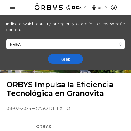
en
EMEA
Indicate which country or region you are in to view specific
content.
Keep
ORBYS Impulsa la Eficiencia
Tecnológica en Granovita
08-02-2024
–
CASO DE ÉXITO
O
ORBYS