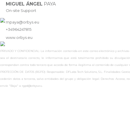
MIGUEL ÁNGEL
PAYA
On-site Support
mpaya@orbys.eu
+34964247815
www.
orbys.eu
PRIVADO Y CONFIDENCIAL: La información contenida en este correo electrónico y archivos adj
sea el destinatario correcto, le informamos que está totalmente prohibido su divulgaci
correspondan contra todo tercero que acceda de forma ilegítima al contenido de cualquie
PROTECCIÓN DE DATOS (RGPD): Responsable: DFLabs Tech Solutions, S.L. Finalidades: Gestionar
cederán datos a terceros, salvo entidades del grupo y obligación legal. Derechos: Acceso, 
envíe "Baja" a rgpd@orbys.eu.