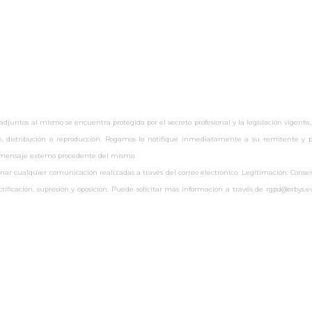
untos al mismo se encuentra protegida por el secreto profesional y la legislación vigente,
ón, distribución o reproducción. Rogamos lo notifique inmediatamente a su remitente y pr
r mensaje externo procedente del mismo.
 cualquier comunicación realizadas a través del correo electrónico. Legitimación: Consenti
rectificación, supresión y oposición. Puede solicitar más información a través de rgpd@orby