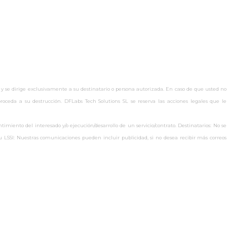
 y se dirige exclusivamente a su destinatario o persona autorizada. En caso de que usted no
oceda a su destrucción. DFLabs Tech Solutions SL se reserva las acciones legales que le
miento del interesado y/o ejecución/desarrollo de un servicio/contrato. Destinatarios: No se
s.eu LSSI: Nuestras comunicaciones pueden incluir publicidad, si no desea recibir más correos