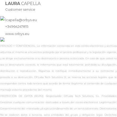
LAURA
CAPELLA
Customer service
lcapella@orbys.eu
+34964247815
www.
orbys.eu
PRIVADO Y CONFIDENCIAL: La información contenida en este correo electrónico y archivos
adjuntos al mismo se encuentra protegida por el secreto profesional y la legislación vigente,
y se dirige exclusivamente a su destinatario o persona autorizada. En caso de que usted no
sea el destinatario correcto, le informamos que está totalmente prohibido su divulgación,
distribución o reproducción. Rogamos lo notifique inmediatamente a su remitente y
proceda a su destrucción. DFLabs Tech Solutions SL se reserva las acciones legales que le
correspondan contra todo tercero que acceda de forma ilegítima al contenido de cualquier
mensaje externo procedente del mismo.
PROTECCIÓN DE DATOS (RGPD): Responsable: DFLabs Tech Solutions, S.L. Finalidades:
Gestionar cualquier comunicación realizadas a través del correo electrónico. Legitimación:
Consentimiento del interesado y/o ejecución/desarrollo de un servicio/contrato. Destinatarios:
No se cederán datos a terceros, salvo entidades del grupo y obligación legal. Derechos: