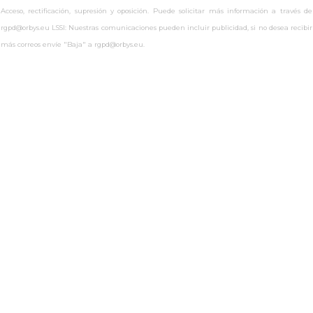
Acceso, rectificación, supresión y oposición. Puede solicitar más información a través de
rgpd@orbys.eu LSSI: Nuestras comunicaciones pueden incluir publicidad, si no desea recibir
más correos envíe "Baja" a rgpd@orbys.eu.