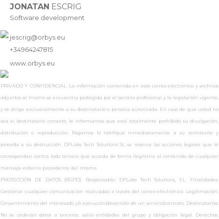
JONATAN
ESCRIG
Software development
jescrig@orbys.eu
+34964247815
www.
orbys.eu
PRIVADO Y CONFIDENCIAL: La información contenida en este correo electrónico y archivos
adjuntos al mismo se encuentra protegida por el secreto profesional y la legislación vigente,
y se dirige exclusivamente a su destinatario o persona autorizada. En caso de que usted no
sea el destinatario correcto, le informamos que está totalmente prohibido su divulgación,
distribución o reproducción. Rogamos lo notifique inmediatamente a su remitente y
proceda a su destrucción. DFLabs Tech Solutions SL se reserva las acciones legales que le
correspondan contra todo tercero que acceda de forma ilegítima al contenido de cualquier
mensaje externo procedente del mismo.
PROTECCIÓN DE DATOS (RGPD): Responsable: DFLabs Tech Solutions, S.L. Finalidades:
Gestionar cualquier comunicación realizadas a través del correo electrónico. Legitimación:
Consentimiento del interesado y/o ejecución/desarrollo de un servicio/contrato. Destinatarios:
No se cederán datos a terceros, salvo entidades del grupo y obligación legal. Derechos: