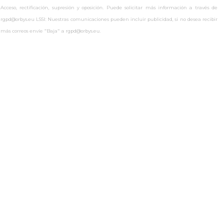
Acceso, rectificación, supresión y oposición. Puede solicitar más información a través de
rgpd@orbys.eu LSSI: Nuestras comunicaciones pueden incluir publicidad, si no desea recibir
más correos envíe "Baja" a rgpd@orbys.eu.