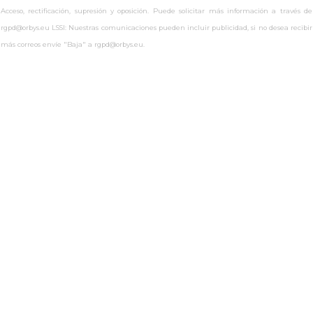
Acceso, rectificación, supresión y oposición. Puede solicitar más información a través de
rgpd@orbys.eu LSSI: Nuestras comunicaciones pueden incluir publicidad, si no desea recibir
más correos envíe "Baja" a rgpd@orbys.eu.