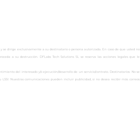
 y se dirige exclusivamente a su destinatario o persona autorizada. En caso de que usted no
oceda a su destrucción. DFLabs Tech Solutions SL se reserva las acciones legales que le
miento del interesado y/o ejecución/desarrollo de un servicio/contrato. Destinatarios: No se
s.eu LSSI: Nuestras comunicaciones pueden incluir publicidad, si no desea recibir más correos