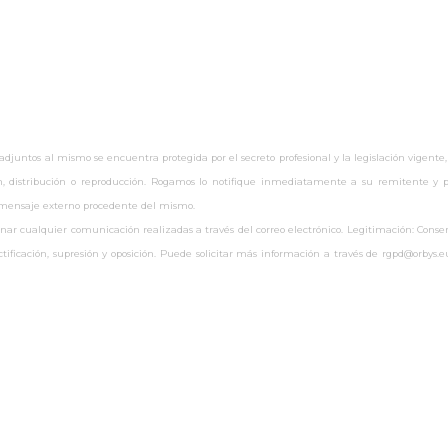
untos al mismo se encuentra protegida por el secreto profesional y la legislación vigente,
ón, distribución o reproducción. Rogamos lo notifique inmediatamente a su remitente y pr
r mensaje externo procedente del mismo.
 cualquier comunicación realizadas a través del correo electrónico. Legitimación: Consenti
rectificación, supresión y oposición. Puede solicitar más información a través de rgpd@orby