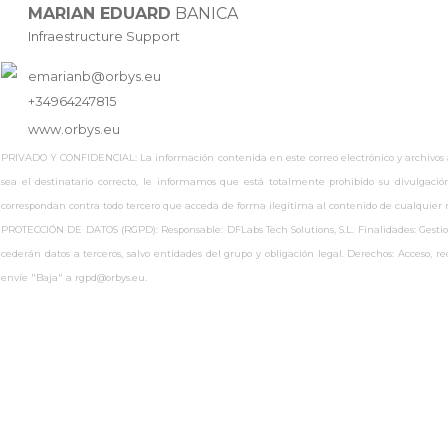
MARIAN EDUARD
BANICA
Infraestructure Support
emarianb@orbys.eu
+34964247815
www.
orbys.eu
PRIVADO Y CONFIDENCIAL: La información contenida en este correo electrónico y archivos adj
sea el destinatario correcto, le informamos que está totalmente prohibido su divulgaci
correspondan contra todo tercero que acceda de forma ilegítima al contenido de cualquie
PROTECCIÓN DE DATOS (RGPD): Responsable: DFLabs Tech Solutions, S.L. Finalidades: Gestionar
cederán datos a terceros, salvo entidades del grupo y obligación legal. Derechos: Acceso, 
envíe "Baja" a rgpd@orbys.eu.