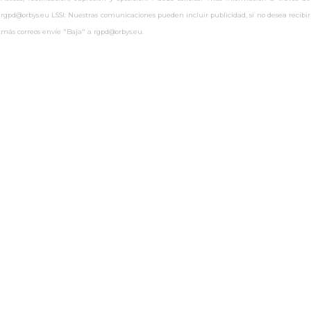
rgpd@orbys.eu LSSI: Nuestras comunicaciones pueden incluir publicidad, si no desea recibir
más correos envíe "Baja" a rgpd@orbys.eu.