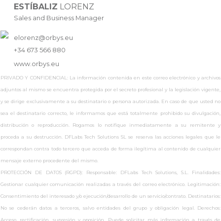
ESTÍBALIZ
LORENZ
Sales and Business Manager
elorenz@orbys.eu
+34 673 566 880
www.
orbys.eu
PRIVADO Y CONFIDENCIAL: La información contenida en este correo electrónico y archivos
adjuntos al mismo se encuentra protegida por el secreto profesional y la legislación vigente,
y se dirige exclusivamente a su destinatario o persona autorizada. En caso de que usted no
sea el destinatario correcto, le informamos que está totalmente prohibido su divulgación,
distribución o reproducción. Rogamos lo notifique inmediatamente a su remitente y
proceda a su destrucción. DFLabs Tech Solutions SL se reserva las acciones legales que le
correspondan contra todo tercero que acceda de forma ilegítima al contenido de cualquier
mensaje externo procedente del mismo.
PROTECCIÓN DE DATOS (RGPD): Responsable: DFLabs Tech Solutions, S.L. Finalidades:
Gestionar cualquier comunicación realizadas a través del correo electrónico. Legitimación:
Consentimiento del interesado y/o ejecución/desarrollo de un servicio/contrato. Destinatarios:
No se cederán datos a terceros, salvo entidades del grupo y obligación legal. Derechos:
Acceso, rectificación, supresión y oposición. Puede solicitar más información a través de