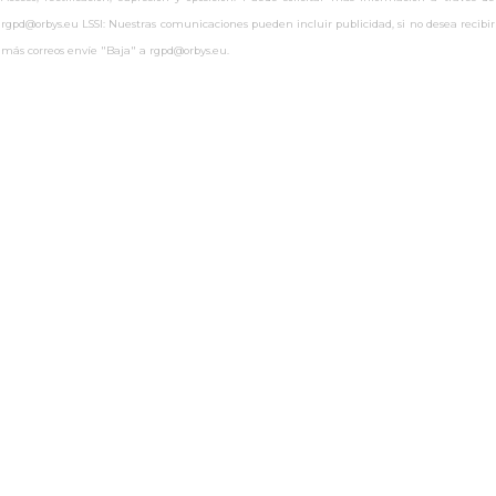
rgpd@orbys.eu LSSI: Nuestras comunicaciones pueden incluir publicidad, si no desea recibir
más correos envíe "Baja" a rgpd@orbys.eu.