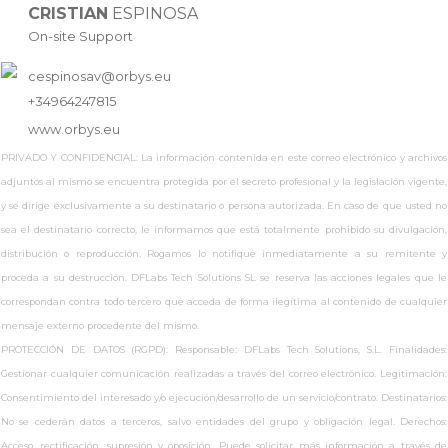
CRISTIAN
ESPINOSA
On-site Support
cespinosav@orbys.eu
+34964247815
www.
orbys.eu
PRIVADO Y CONFIDENCIAL: La información contenida en este correo electrónico y archivos
adjuntos al mismo se encuentra protegida por el secreto profesional y la legislación vigente,
y se dirige exclusivamente a su destinatario o persona autorizada. En caso de que usted no
sea el destinatario correcto, le informamos que está totalmente prohibido su divulgación,
distribución o reproducción. Rogamos lo notifique inmediatamente a su remitente y
proceda a su destrucción. DFLabs Tech Solutions SL se reserva las acciones legales que le
correspondan contra todo tercero que acceda de forma ilegítima al contenido de cualquier
mensaje externo procedente del mismo.
PROTECCIÓN DE DATOS (RGPD): Responsable: DFLabs Tech Solutions, S.L. Finalidades:
Gestionar cualquier comunicación realizadas a través del correo electrónico. Legitimación:
Consentimiento del interesado y/o ejecución/desarrollo de un servicio/contrato. Destinatarios:
No se cederán datos a terceros, salvo entidades del grupo y obligación legal. Derechos:
Acceso, rectificación, supresión y oposición. Puede solicitar más información a través de