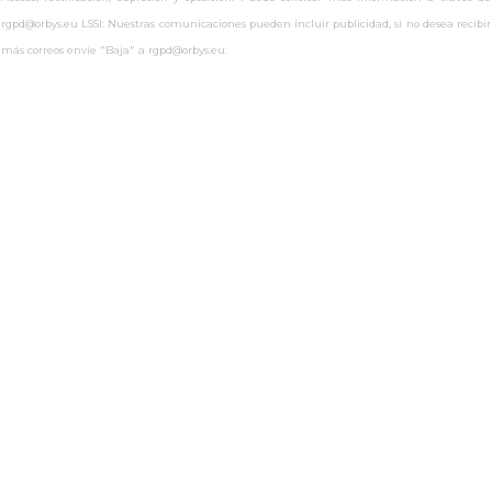
rgpd@orbys.eu LSSI: Nuestras comunicaciones pueden incluir publicidad, si no desea recibir
más correos envíe "Baja" a rgpd@orbys.eu.