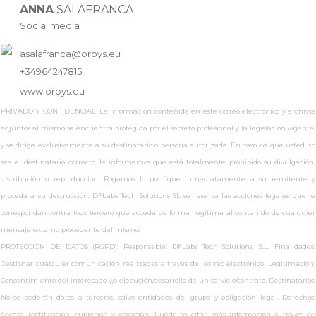
ANNA
SALAFRANCA
Social media
asalafranca@orbys.eu
+34964247815
www.
orbys.eu
PRIVADO Y CONFIDENCIAL: La información contenida en este correo electrónico y archivos
adjuntos al mismo se encuentra protegida por el secreto profesional y la legislación vigente,
y se dirige exclusivamente a su destinatario o persona autorizada. En caso de que usted no
sea el destinatario correcto, le informamos que está totalmente prohibido su divulgación,
distribución o reproducción. Rogamos lo notifique inmediatamente a su remitente y
proceda a su destrucción. DFLabs Tech Solutions SL se reserva las acciones legales que le
correspondan contra todo tercero que acceda de forma ilegítima al contenido de cualquier
mensaje externo procedente del mismo.
PROTECCIÓN DE DATOS (RGPD): Responsable: DFLabs Tech Solutions, S.L. Finalidades:
Gestionar cualquier comunicación realizadas a través del correo electrónico. Legitimación:
Consentimiento del interesado y/o ejecución/desarrollo de un servicio/contrato. Destinatarios:
No se cederán datos a terceros, salvo entidades del grupo y obligación legal. Derechos:
Acceso, rectificación, supresión y oposición. Puede solicitar más información a través de