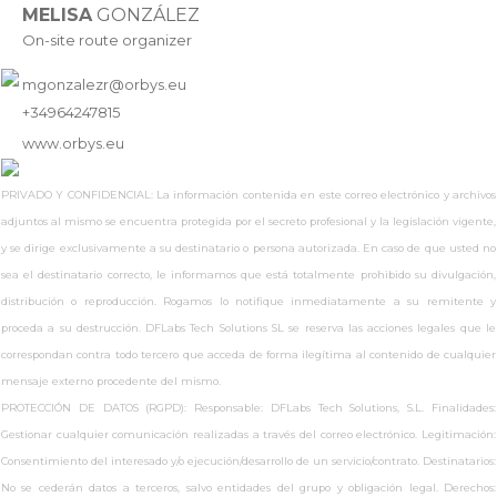
MELISA
GONZÁLEZ
On-site route organizer
mgonzalezr@orbys.eu
+34964247815
www.
orbys.eu
PRIVADO Y CONFIDENCIAL: La información contenida en este correo electrónico y archivos
adjuntos al mismo se encuentra protegida por el secreto profesional y la legislación vigente,
y se dirige exclusivamente a su destinatario o persona autorizada. En caso de que usted no
sea el destinatario correcto, le informamos que está totalmente prohibido su divulgación,
distribución o reproducción. Rogamos lo notifique inmediatamente a su remitente y
proceda a su destrucción. DFLabs Tech Solutions SL se reserva las acciones legales que le
correspondan contra todo tercero que acceda de forma ilegítima al contenido de cualquier
mensaje externo procedente del mismo.
PROTECCIÓN DE DATOS (RGPD): Responsable: DFLabs Tech Solutions, S.L. Finalidades:
Gestionar cualquier comunicación realizadas a través del correo electrónico. Legitimación:
Consentimiento del interesado y/o ejecución/desarrollo de un servicio/contrato. Destinatarios:
No se cederán datos a terceros, salvo entidades del grupo y obligación legal. Derechos: