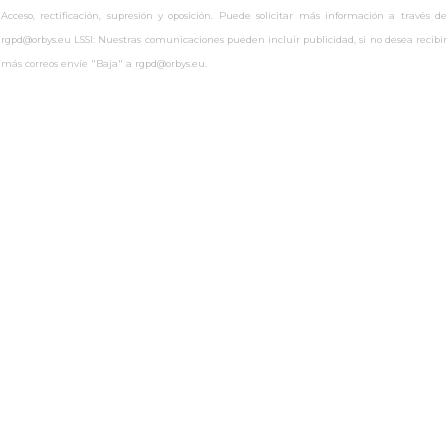
Acceso, rectificación, supresión y oposición. Puede solicitar más información a través de
rgpd@orbys.eu LSSI: Nuestras comunicaciones pueden incluir publicidad, si no desea recibir
más correos envíe "Baja" a rgpd@orbys.eu.