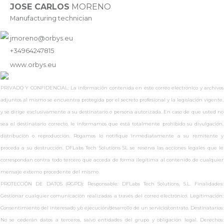
JOSE CARLOS
MORENO
Manufacturing technician
jmoreno@orbys.eu
+34964247815
www.
orbys.eu
PRIVADO Y CONFIDENCIAL: La información contenida en este correo electrónico y archivos
adjuntos al mismo se encuentra protegida por el secreto profesional y la legislación vigente,
y se dirige exclusivamente a su destinatario o persona autorizada. En caso de que usted no
sea el destinatario correcto, le informamos que está totalmente prohibido su divulgación,
distribución o reproducción. Rogamos lo notifique inmediatamente a su remitente y
proceda a su destrucción. DFLabs Tech Solutions SL se reserva las acciones legales que le
correspondan contra todo tercero que acceda de forma ilegítima al contenido de cualquier
mensaje externo procedente del mismo.
PROTECCIÓN DE DATOS (RGPD): Responsable: DFLabs Tech Solutions, S.L. Finalidades:
Gestionar cualquier comunicación realizadas a través del correo electrónico. Legitimación:
Consentimiento del interesado y/o ejecución/desarrollo de un servicio/contrato. Destinatarios:
No se cederán datos a terceros, salvo entidades del grupo y obligación legal. Derechos: