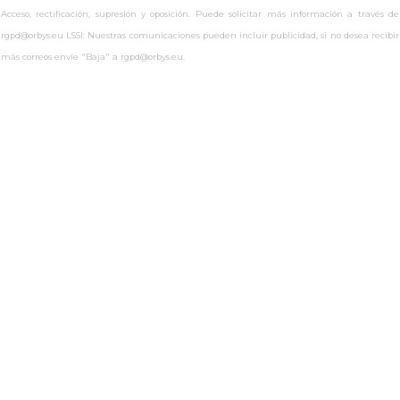
Acceso, rectificación, supresión y oposición. Puede solicitar más información a través de
rgpd@orbys.eu LSSI: Nuestras comunicaciones pueden incluir publicidad, si no desea recibir
más correos envíe "Baja" a rgpd@orbys.eu.