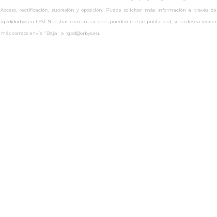
Acceso, rectificación, supresión y oposición. Puede solicitar más información a través de
rgpd@orbys.eu LSSI: Nuestras comunicaciones pueden incluir publicidad, si no desea recibir
más correos envíe "Baja" a rgpd@orbys.eu.