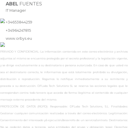
ABEL
FUENTES
IT Manager
+34653844259
+34964247815
www.
orbys.eu
PRIVADO Y CONFIDENCIAL: La información contenida en este correo electrónico y archivos
adjuntos al mismo se encuentra protegida por el secreto profesional y la legislación vigente,
y se dirige exclusivamente a su destinatario o persona autorizada. En caso de que usted no
sea el destinatario correcto, le informamos que está totalmente prohibido su divulgación,
distribución o reproducción. Rogamos lo notifique inmediatamente a su remitente y
proceda a su destrucción. DFLabs Tech Solutions SL se reserva las acciones legales que le
correspondan contra todo tercero que acceda de forma ilegítima al contenido de cualquier
mensaje externo procedente del mismo.
PROTECCIÓN DE DATOS (RGPD): Responsable: DFLabs Tech Solutions, S.L. Finalidades:
Gestionar cualquier comunicación realizadas a través del correo electrónico. Legitimación:
Consentimiento del interesado y/o ejecución/desarrollo de un servicio/contrato. Destinatarios:
No se cederán datos a terceros, salvo entidades del grupo y obligación legal. Derechos: