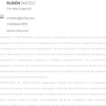
RUBÉN
MATEU
On-site Support
rmateu@orbys.eu
+34964247815
www.
orbys.eu
PRIVADO Y CONFIDENCIAL: La información contenida en este correo electrónico y archivos
adjuntos al mismo se encuentra protegida por el secreto profesional y la legislación vigente,
y se dirige exclusivamente a su destinatario o persona autorizada. En caso de que usted no
sea el destinatario correcto, le informamos que está totalmente prohibido su divulgación,
distribución o reproducción. Rogamos lo notifique inmediatamente a su remitente y
proceda a su destrucción. DFLabs Tech Solutions SL se reserva las acciones legales que le
correspondan contra todo tercero que acceda de forma ilegítima al contenido de cualquier
mensaje externo procedente del mismo.
PROTECCIÓN DE DATOS (RGPD): Responsable: DFLabs Tech Solutions, S.L. Finalidades:
Gestionar cualquier comunicación realizadas a través del correo electrónico. Legitimación:
Consentimiento del interesado y/o ejecución/desarrollo de un servicio/contrato. Destinatarios:
No se cederán datos a terceros, salvo entidades del grupo y obligación legal. Derechos:
Acceso, rectificación, supresión y oposición. Puede solicitar más información a través de