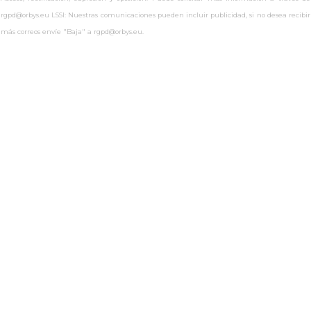
rgpd@orbys.eu LSSI: Nuestras comunicaciones pueden incluir publicidad, si no desea recibir
más correos envíe "Baja" a rgpd@orbys.eu.