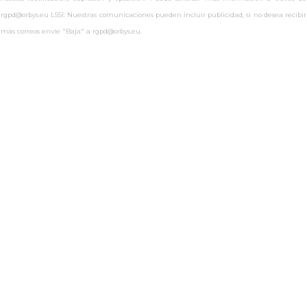
rgpd@orbys.eu LSSI: Nuestras comunicaciones pueden incluir publicidad, si no desea recibir
más correos envíe "Baja" a rgpd@orbys.eu.