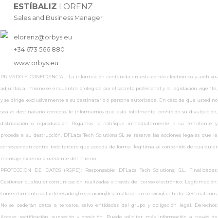
ESTÍBALIZ
LORENZ
Sales and Business Manager
elorenz@orbys.eu
+34 673 566 880
www.
orbys.eu
PRIVADO Y CONFIDENCIAL: La información contenida en este correo electrónico y archivos
adjuntos al mismo se encuentra protegida por el secreto profesional y la legislación vigente,
y se dirige exclusivamente a su destinatario o persona autorizada. En caso de que usted no
sea el destinatario correcto, le informamos que está totalmente prohibido su divulgación,
distribución o reproducción. Rogamos lo notifique inmediatamente a su remitente y
proceda a su destrucción. DFLabs Tech Solutions SL se reserva las acciones legales que le
correspondan contra todo tercero que acceda de forma ilegítima al contenido de cualquier
mensaje externo procedente del mismo.
PROTECCIÓN DE DATOS (RGPD): Responsable: DFLabs Tech Solutions, S.L. Finalidades:
Gestionar cualquier comunicación realizadas a través del correo electrónico. Legitimación:
Consentimiento del interesado y/o ejecución/desarrollo de un servicio/contrato. Destinatarios:
No se cederán datos a terceros, salvo entidades del grupo y obligación legal. Derechos:
Acceso, rectificación, supresión y oposición. Puede solicitar más información a través de