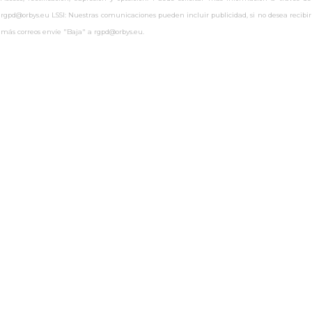
rgpd@orbys.eu LSSI: Nuestras comunicaciones pueden incluir publicidad, si no desea recibir
más correos envíe "Baja" a rgpd@orbys.eu.