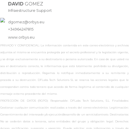
DAVID
GOMEZ
Infraestructure Support
dgomez@orbys.eu
+34964247815
www.
orbys.eu
PRIVADO Y CONFIDENCIAL: La información contenida en este correo electrónico y archivos
adjuntos al mismo se encuentra protegida por el secreto profesional y la legislación vigente,
y se dirige exclusivamente a su destinatario o persona autorizada. En caso de que usted no
sea el destinatario correcto, le informamos que está totalmente prohibido su divulgación,
distribución o reproducción. Rogamos lo notifique inmediatamente a su remitente y
proceda a su destrucción. DFLabs Tech Solutions SL se reserva las acciones legales que le
correspondan contra todo tercero que acceda de forma ilegítima al contenido de cualquier
mensaje externo procedente del mismo.
PROTECCIÓN DE DATOS (RGPD): Responsable: DFLabs Tech Solutions, S.L. Finalidades:
Gestionar cualquier comunicación realizadas a través del correo electrónico. Legitimación:
Consentimiento del interesado y/o ejecución/desarrollo de un servicio/contrato. Destinatarios:
No se cederán datos a terceros, salvo entidades del grupo y obligación legal. Derechos:
Acceso, rectificación, supresión y oposición. Puede solicitar más información a través de