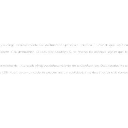
 y se dirige exclusivamente a su destinatario o persona autorizada. En caso de que usted no
oceda a su destrucción. DFLabs Tech Solutions SL se reserva las acciones legales que le
miento del interesado y/o ejecución/desarrollo de un servicio/contrato. Destinatarios: No se
s.eu LSSI: Nuestras comunicaciones pueden incluir publicidad, si no desea recibir más correos