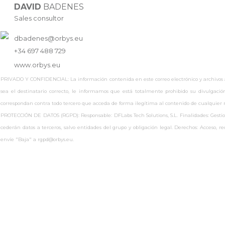
DAVID
BADENES
Sales consultor
dbadenes@orbys.eu
+34 697 488 729
www.
orbys.eu
PRIVADO Y CONFIDENCIAL: La información contenida en este correo electrónico y archivos adj
sea el destinatario correcto, le informamos que está totalmente prohibido su divulgaci
correspondan contra todo tercero que acceda de forma ilegítima al contenido de cualquie
PROTECCIÓN DE DATOS (RGPD): Responsable: DFLabs Tech Solutions, S.L. Finalidades: Gestionar
cederán datos a terceros, salvo entidades del grupo y obligación legal. Derechos: Acceso, 
envíe "Baja" a rgpd@orbys.eu.