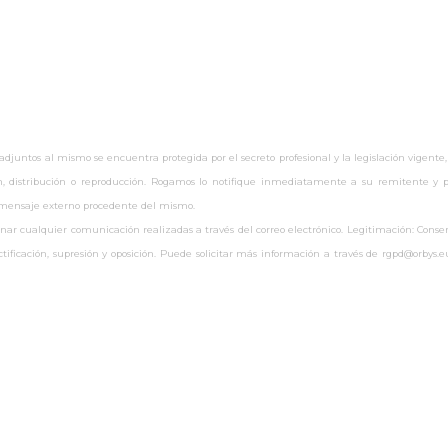
untos al mismo se encuentra protegida por el secreto profesional y la legislación vigente,
ón, distribución o reproducción. Rogamos lo notifique inmediatamente a su remitente y pr
r mensaje externo procedente del mismo.
 cualquier comunicación realizadas a través del correo electrónico. Legitimación: Consenti
rectificación, supresión y oposición. Puede solicitar más información a través de rgpd@orby