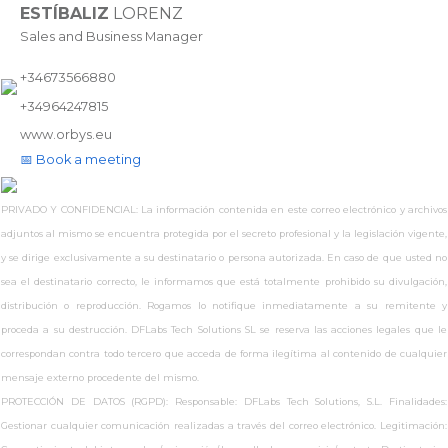
ESTÍBALIZ
LORENZ
Sales and Business Manager
+34673566880
+34964247815
www.
orbys.eu
📅 Book a meeting
PRIVADO Y CONFIDENCIAL: La información contenida en este correo electrónico y archivos
adjuntos al mismo se encuentra protegida por el secreto profesional y la legislación vigente,
y se dirige exclusivamente a su destinatario o persona autorizada. En caso de que usted no
sea el destinatario correcto, le informamos que está totalmente prohibido su divulgación,
distribución o reproducción. Rogamos lo notifique inmediatamente a su remitente y
proceda a su destrucción. DFLabs Tech Solutions SL se reserva las acciones legales que le
correspondan contra todo tercero que acceda de forma ilegítima al contenido de cualquier
mensaje externo procedente del mismo.
PROTECCIÓN DE DATOS (RGPD): Responsable: DFLabs Tech Solutions, S.L. Finalidades:
Gestionar cualquier comunicación realizadas a través del correo electrónico. Legitimación: