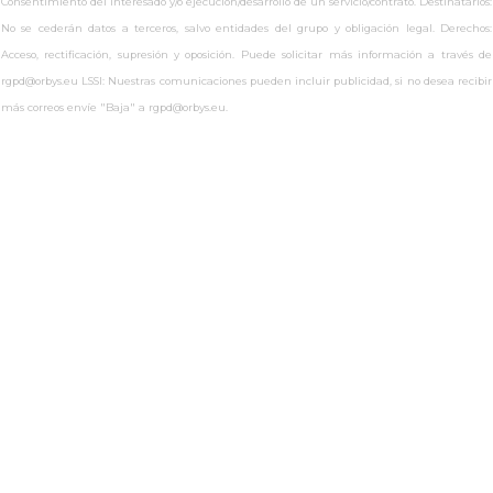
Consentimiento del interesado y/o ejecución/desarrollo de un servicio/contrato. Destinatarios:
No se cederán datos a terceros, salvo entidades del grupo y obligación legal. Derechos:
Acceso, rectificación, supresión y oposición. Puede solicitar más información a través de
rgpd@orbys.eu LSSI: Nuestras comunicaciones pueden incluir publicidad, si no desea recibir
más correos envíe "Baja" a rgpd@orbys.eu.