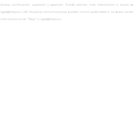
Acceso, rectificación, supresión y oposición. Puede solicitar más información a través de
rgpd@orbys.eu LSSI: Nuestras comunicaciones pueden incluir publicidad, si no desea recibir
más correos envíe "Baja" a rgpd@orbys.eu.