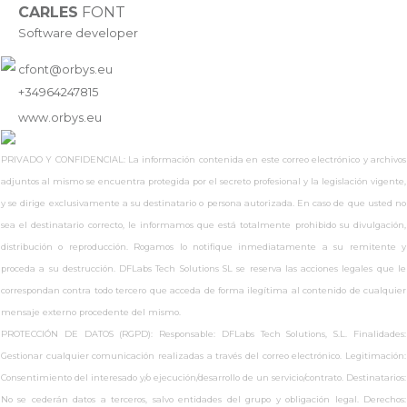
CARLES
FONT
Software developer
cfont@orbys.eu
+34964247815
www.
orbys.eu
PRIVADO Y CONFIDENCIAL: La información contenida en este correo electrónico y archivos
adjuntos al mismo se encuentra protegida por el secreto profesional y la legislación vigente,
y se dirige exclusivamente a su destinatario o persona autorizada. En caso de que usted no
sea el destinatario correcto, le informamos que está totalmente prohibido su divulgación,
distribución o reproducción. Rogamos lo notifique inmediatamente a su remitente y
proceda a su destrucción. DFLabs Tech Solutions SL se reserva las acciones legales que le
correspondan contra todo tercero que acceda de forma ilegítima al contenido de cualquier
mensaje externo procedente del mismo.
PROTECCIÓN DE DATOS (RGPD): Responsable: DFLabs Tech Solutions, S.L. Finalidades:
Gestionar cualquier comunicación realizadas a través del correo electrónico. Legitimación:
Consentimiento del interesado y/o ejecución/desarrollo de un servicio/contrato. Destinatarios:
No se cederán datos a terceros, salvo entidades del grupo y obligación legal. Derechos: