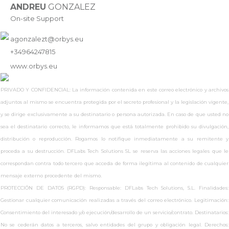
ANDREU
GONZALEZ
On-site Support
agonzalezt@orbys.eu
+34964247815
www.
orbys.eu
PRIVADO Y CONFIDENCIAL: La información contenida en este correo electrónico y archivos
adjuntos al mismo se encuentra protegida por el secreto profesional y la legislación vigente,
y se dirige exclusivamente a su destinatario o persona autorizada. En caso de que usted no
sea el destinatario correcto, le informamos que está totalmente prohibido su divulgación,
distribución o reproducción. Rogamos lo notifique inmediatamente a su remitente y
proceda a su destrucción. DFLabs Tech Solutions SL se reserva las acciones legales que le
correspondan contra todo tercero que acceda de forma ilegítima al contenido de cualquier
mensaje externo procedente del mismo.
PROTECCIÓN DE DATOS (RGPD): Responsable: DFLabs Tech Solutions, S.L. Finalidades:
Gestionar cualquier comunicación realizadas a través del correo electrónico. Legitimación:
Consentimiento del interesado y/o ejecución/desarrollo de un servicio/contrato. Destinatarios:
No se cederán datos a terceros, salvo entidades del grupo y obligación legal. Derechos: