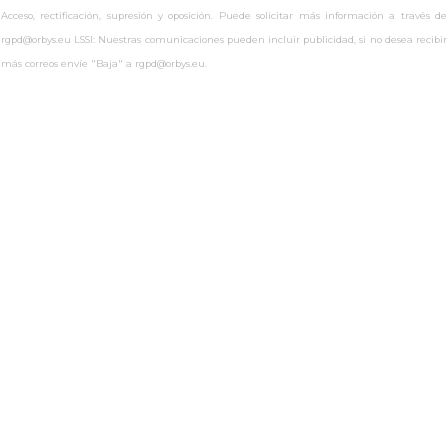
Acceso, rectificación, supresión y oposición. Puede solicitar más información a través de
rgpd@orbys.eu LSSI: Nuestras comunicaciones pueden incluir publicidad, si no desea recibir
más correos envíe "Baja" a rgpd@orbys.eu.