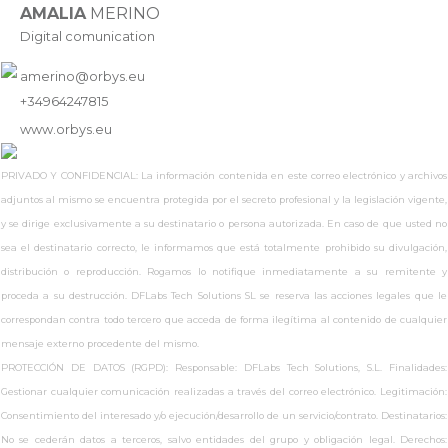
AMALIA
MERINO
Digital comunication
amerino@orbys.eu
+34964247815
www.
orbys.eu
PRIVADO Y CONFIDENCIAL: La información contenida en este correo electrónico y archivos
adjuntos al mismo se encuentra protegida por el secreto profesional y la legislación vigente,
y se dirige exclusivamente a su destinatario o persona autorizada. En caso de que usted no
sea el destinatario correcto, le informamos que está totalmente prohibido su divulgación,
distribución o reproducción. Rogamos lo notifique inmediatamente a su remitente y
proceda a su destrucción. DFLabs Tech Solutions SL se reserva las acciones legales que le
correspondan contra todo tercero que acceda de forma ilegítima al contenido de cualquier
mensaje externo procedente del mismo.
PROTECCIÓN DE DATOS (RGPD): Responsable: DFLabs Tech Solutions, S.L. Finalidades:
Gestionar cualquier comunicación realizadas a través del correo electrónico. Legitimación:
Consentimiento del interesado y/o ejecución/desarrollo de un servicio/contrato. Destinatarios:
No se cederán datos a terceros, salvo entidades del grupo y obligación legal. Derechos: