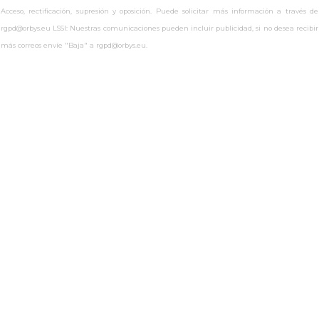
Acceso, rectificación, supresión y oposición. Puede solicitar más información a través de
rgpd@orbys.eu LSSI: Nuestras comunicaciones pueden incluir publicidad, si no desea recibir
más correos envíe "Baja" a rgpd@orbys.eu.