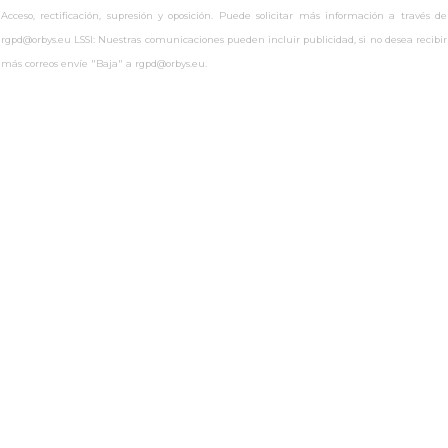
Acceso, rectificación, supresión y oposición. Puede solicitar más información a través de
rgpd@orbys.eu LSSI: Nuestras comunicaciones pueden incluir publicidad, si no desea recibir
más correos envíe "Baja" a rgpd@orbys.eu.