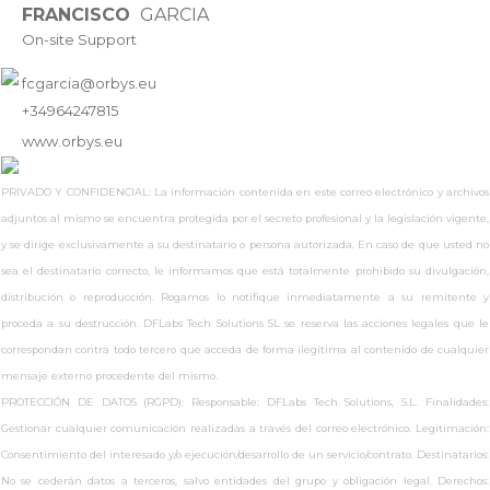
FRANCISCO
GARCIA
On-site Support
fcgarcia@orbys.eu
+34964247815
www.
orbys.eu
PRIVADO Y CONFIDENCIAL: La información contenida en este correo electrónico y archivos
adjuntos al mismo se encuentra protegida por el secreto profesional y la legislación vigente,
y se dirige exclusivamente a su destinatario o persona autorizada. En caso de que usted no
sea el destinatario correcto, le informamos que está totalmente prohibido su divulgación,
distribución o reproducción. Rogamos lo notifique inmediatamente a su remitente y
proceda a su destrucción. DFLabs Tech Solutions SL se reserva las acciones legales que le
correspondan contra todo tercero que acceda de forma ilegítima al contenido de cualquier
mensaje externo procedente del mismo.
PROTECCIÓN DE DATOS (RGPD): Responsable: DFLabs Tech Solutions, S.L. Finalidades:
Gestionar cualquier comunicación realizadas a través del correo electrónico. Legitimación:
Consentimiento del interesado y/o ejecución/desarrollo de un servicio/contrato. Destinatarios:
No se cederán datos a terceros, salvo entidades del grupo y obligación legal. Derechos: