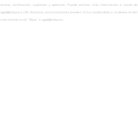
Acceso, rectificación, supresión y oposición. Puede solicitar más información a través de
rgpd@orbys.eu LSSI: Nuestras comunicaciones pueden incluir publicidad, si no desea recibir
más correos envíe "Baja" a rgpd@orbys.eu.