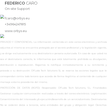
FEDERICO
CARO
On-site Support
fcaro@orbys.eu
+34964247815
www.
orbys.eu
PRIVADO Y CONFIDENCIAL: La información contenida en este correo electrónico y archivos
adjuntos al mismo se encuentra protegida por el secreto profesional y la legislación vigente,
y se dirige exclusivamente a su destinatario o persona autorizada. En caso de que usted no
sea el destinatario correcto, le informamos que está totalmente prohibido su divulgación,
distribución o reproducción. Rogamos lo notifique inmediatamente a su remitente y
proceda a su destrucción. DFLabs Tech Solutions SL se reserva las acciones legales que le
correspondan contra todo tercero que acceda de forma ilegítima al contenido de cualquier
mensaje externo procedente del mismo.
PROTECCIÓN DE DATOS (RGPD): Responsable: DFLabs Tech Solutions, S.L. Finalidades:
Gestionar cualquier comunicación realizadas a través del correo electrónico. Legitimación:
Consentimiento del interesado y/o ejecución/desarrollo de un servicio/contrato. Destinatarios:
No se cederán datos a terceros, salvo entidades del grupo y obligación legal. Derechos: