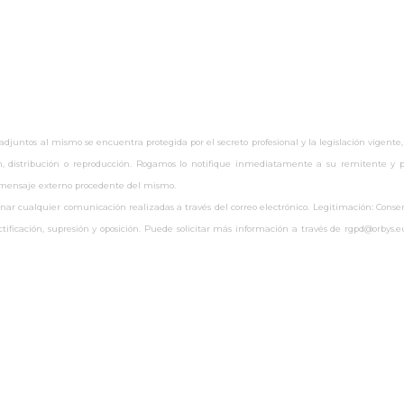
untos al mismo se encuentra protegida por el secreto profesional y la legislación vigente,
ón, distribución o reproducción. Rogamos lo notifique inmediatamente a su remitente y pr
r mensaje externo procedente del mismo.
 cualquier comunicación realizadas a través del correo electrónico. Legitimación: Consenti
rectificación, supresión y oposición. Puede solicitar más información a través de rgpd@orby