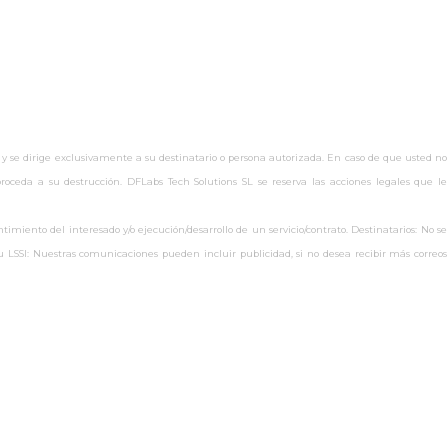
 y se dirige exclusivamente a su destinatario o persona autorizada. En caso de que usted no
oceda a su destrucción. DFLabs Tech Solutions SL se reserva las acciones legales que le
miento del interesado y/o ejecución/desarrollo de un servicio/contrato. Destinatarios: No se
s.eu LSSI: Nuestras comunicaciones pueden incluir publicidad, si no desea recibir más correos