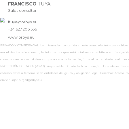
FRANCISCO
TUYA
Sales consultor
ftuya@orbys.eu
+34 627 206 556
www.
orbys.eu
PRIVADO Y CONFIDENCIAL: La información contenida en este correo electrónico y archivos adj
sea el destinatario correcto, le informamos que está totalmente prohibido su divulgaci
correspondan contra todo tercero que acceda de forma ilegítima al contenido de cualquie
PROTECCIÓN DE DATOS (RGPD): Responsable: DFLabs Tech Solutions, S.L. Finalidades: Gestionar
cederán datos a terceros, salvo entidades del grupo y obligación legal. Derechos: Acceso, 
envíe "Baja" a rgpd@orbys.eu.