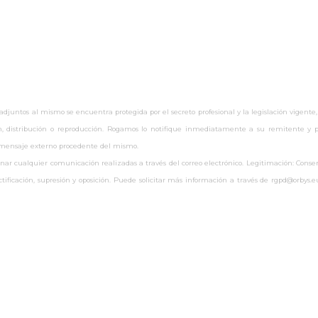
untos al mismo se encuentra protegida por el secreto profesional y la legislación vigente,
ón, distribución o reproducción. Rogamos lo notifique inmediatamente a su remitente y pr
r mensaje externo procedente del mismo.
 cualquier comunicación realizadas a través del correo electrónico. Legitimación: Consenti
rectificación, supresión y oposición. Puede solicitar más información a través de rgpd@orby