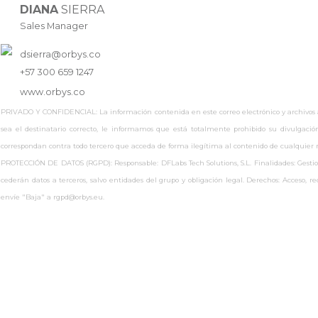
DIANA
SIERRA
Sales Manager
dsierra@orbys.co
+57 300 659 1247
www.
orbys.co
PRIVADO Y CONFIDENCIAL: La información contenida en este correo electrónico y archivos adj
sea el destinatario correcto, le informamos que está totalmente prohibido su divulgaci
correspondan contra todo tercero que acceda de forma ilegítima al contenido de cualquie
PROTECCIÓN DE DATOS (RGPD): Responsable: DFLabs Tech Solutions, S.L. Finalidades: Gestionar
cederán datos a terceros, salvo entidades del grupo y obligación legal. Derechos: Acceso, 
envíe "Baja" a rgpd@orbys.eu.