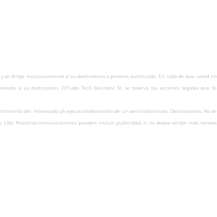
 y se dirige exclusivamente a su destinatario o persona autorizada. En caso de que usted no
oceda a su destrucción. DFLabs Tech Solutions SL se reserva las acciones legales que le
miento del interesado y/o ejecución/desarrollo de un servicio/contrato. Destinatarios: No se
s.eu LSSI: Nuestras comunicaciones pueden incluir publicidad, si no desea recibir más correos