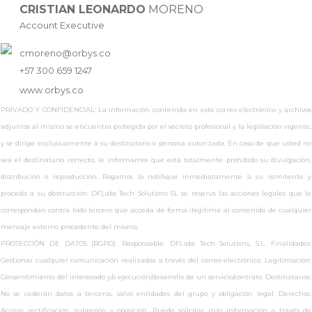
CRISTIAN LEONARDO
MORENO
Account Executive
cmoreno@orbys.co
+57 300 659 1247
www.
orbys.co
PRIVADO Y CONFIDENCIAL: La información contenida en este correo electrónico y archivos
adjuntos al mismo se encuentra protegida por el secreto profesional y la legislación vigente,
y se dirige exclusivamente a su destinatario o persona autorizada. En caso de que usted no
sea el destinatario correcto, le informamos que está totalmente prohibido su divulgación,
distribución o reproducción. Rogamos lo notifique inmediatamente a su remitente y
proceda a su destrucción. DFLabs Tech Solutions SL se reserva las acciones legales que le
correspondan contra todo tercero que acceda de forma ilegítima al contenido de cualquier
mensaje externo procedente del mismo.
PROTECCIÓN DE DATOS (RGPD): Responsable: DFLabs Tech Solutions, S.L. Finalidades:
Gestionar cualquier comunicación realizadas a través del correo electrónico. Legitimación:
Consentimiento del interesado y/o ejecución/desarrollo de un servicio/contrato. Destinatarios:
No se cederán datos a terceros, salvo entidades del grupo y obligación legal. Derechos:
Acceso, rectificación, supresión y oposición. Puede solicitar más información a través de