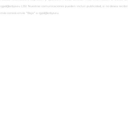
rgpd@orbys.eu LSSI: Nuestras comunicaciones pueden incluir publicidad, si no desea recibir
más correos envíe "Baja" a rgpd@orbys.eu.