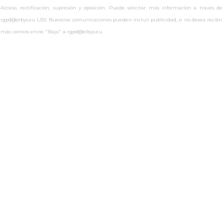
Acceso, rectificación, supresión y oposición. Puede solicitar más información a través de
rgpd@orbys.eu LSSI: Nuestras comunicaciones pueden incluir publicidad, si no desea recibir
más correos envíe "Baja" a rgpd@orbys.eu.