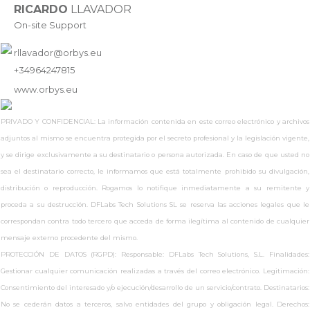
RICARDO
LLAVADOR
On-site Support
rllavador@orbys.eu
+34964247815
www.
orbys.eu
PRIVADO Y CONFIDENCIAL: La información contenida en este correo electrónico y archivos
adjuntos al mismo se encuentra protegida por el secreto profesional y la legislación vigente,
y se dirige exclusivamente a su destinatario o persona autorizada. En caso de que usted no
sea el destinatario correcto, le informamos que está totalmente prohibido su divulgación,
distribución o reproducción. Rogamos lo notifique inmediatamente a su remitente y
proceda a su destrucción. DFLabs Tech Solutions SL se reserva las acciones legales que le
correspondan contra todo tercero que acceda de forma ilegítima al contenido de cualquier
mensaje externo procedente del mismo.
PROTECCIÓN DE DATOS (RGPD): Responsable: DFLabs Tech Solutions, S.L. Finalidades:
Gestionar cualquier comunicación realizadas a través del correo electrónico. Legitimación:
Consentimiento del interesado y/o ejecución/desarrollo de un servicio/contrato. Destinatarios:
No se cederán datos a terceros, salvo entidades del grupo y obligación legal. Derechos: