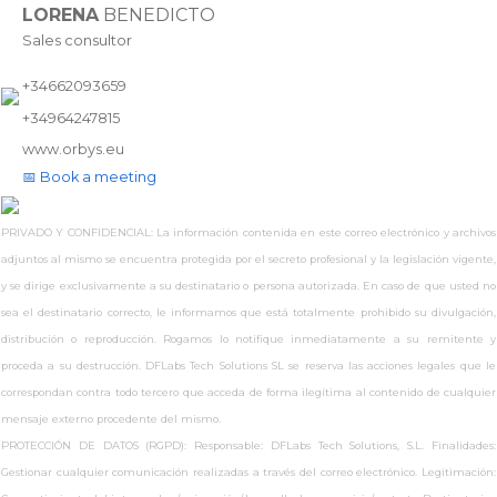
LORENA
BENEDICTO
Sales consultor
+34662093659
+34964247815
www.
orbys.eu
📅 Book a meeting
PRIVADO Y CONFIDENCIAL: La información contenida en este correo electrónico y archivos
adjuntos al mismo se encuentra protegida por el secreto profesional y la legislación vigente,
y se dirige exclusivamente a su destinatario o persona autorizada. En caso de que usted no
sea el destinatario correcto, le informamos que está totalmente prohibido su divulgación,
distribución o reproducción. Rogamos lo notifique inmediatamente a su remitente y
proceda a su destrucción. DFLabs Tech Solutions SL se reserva las acciones legales que le
correspondan contra todo tercero que acceda de forma ilegítima al contenido de cualquier
mensaje externo procedente del mismo.
PROTECCIÓN DE DATOS (RGPD): Responsable: DFLabs Tech Solutions, S.L. Finalidades:
Gestionar cualquier comunicación realizadas a través del correo electrónico. Legitimación: