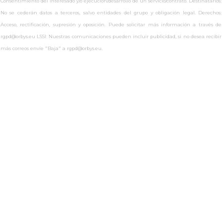
Consentimiento del interesado y/o ejecución/desarrollo de un servicio/contrato. Destinatarios:
No se cederán datos a terceros, salvo entidades del grupo y obligación legal. Derechos:
Acceso, rectificación, supresión y oposición. Puede solicitar más información a través de
rgpd@orbys.eu LSSI: Nuestras comunicaciones pueden incluir publicidad, si no desea recibir
más correos envíe "Baja" a rgpd@orbys.eu.