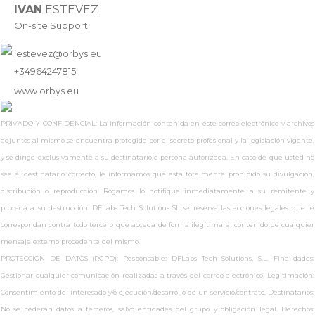
IVAN
ESTEVEZ
On-site Support
iestevez@orbys.eu
+34964247815
www.
orbys.eu
PRIVADO Y CONFIDENCIAL: La información contenida en este correo electrónico y archivos
adjuntos al mismo se encuentra protegida por el secreto profesional y la legislación vigente,
y se dirige exclusivamente a su destinatario o persona autorizada. En caso de que usted no
sea el destinatario correcto, le informamos que está totalmente prohibido su divulgación,
distribución o reproducción. Rogamos lo notifique inmediatamente a su remitente y
proceda a su destrucción. DFLabs Tech Solutions SL se reserva las acciones legales que le
correspondan contra todo tercero que acceda de forma ilegítima al contenido de cualquier
mensaje externo procedente del mismo.
PROTECCIÓN DE DATOS (RGPD): Responsable: DFLabs Tech Solutions, S.L. Finalidades:
Gestionar cualquier comunicación realizadas a través del correo electrónico. Legitimación:
Consentimiento del interesado y/o ejecución/desarrollo de un servicio/contrato. Destinatarios:
No se cederán datos a terceros, salvo entidades del grupo y obligación legal. Derechos: