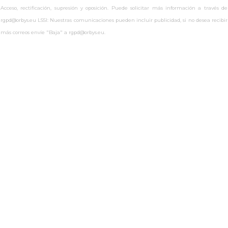
Acceso, rectificación, supresión y oposición. Puede solicitar más información a través de
rgpd@orbys.eu LSSI: Nuestras comunicaciones pueden incluir publicidad, si no desea recibir
más correos envíe "Baja" a rgpd@orbys.eu.