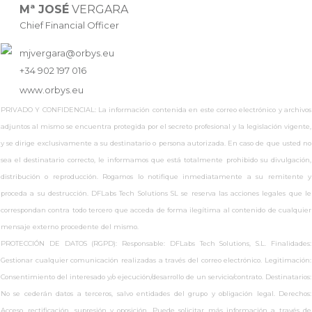
Mª JOSÉ
VERGARA
Chief Financial Officer
mjvergara@orbys.eu
+34 902 197 016
www.
orbys.eu
PRIVADO Y CONFIDENCIAL: La información contenida en este correo electrónico y archivos
adjuntos al mismo se encuentra protegida por el secreto profesional y la legislación vigente,
y se dirige exclusivamente a su destinatario o persona autorizada. En caso de que usted no
sea el destinatario correcto, le informamos que está totalmente prohibido su divulgación,
distribución o reproducción. Rogamos lo notifique inmediatamente a su remitente y
proceda a su destrucción. DFLabs Tech Solutions SL se reserva las acciones legales que le
correspondan contra todo tercero que acceda de forma ilegítima al contenido de cualquier
mensaje externo procedente del mismo.
PROTECCIÓN DE DATOS (RGPD): Responsable: DFLabs Tech Solutions, S.L. Finalidades:
Gestionar cualquier comunicación realizadas a través del correo electrónico. Legitimación:
Consentimiento del interesado y/o ejecución/desarrollo de un servicio/contrato. Destinatarios:
No se cederán datos a terceros, salvo entidades del grupo y obligación legal. Derechos:
Acceso, rectificación, supresión y oposición. Puede solicitar más información a través de