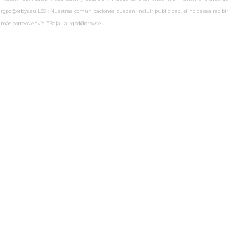
rgpd@orbys.eu LSSI: Nuestras comunicaciones pueden incluir publicidad, si no desea recibir
más correos envíe "Baja" a rgpd@orbys.eu.