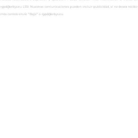
rgpd@orbys.eu LSSI: Nuestras comunicaciones pueden incluir publicidad, si no desea recibir
más correos envíe "Baja" a rgpd@orbys.eu.