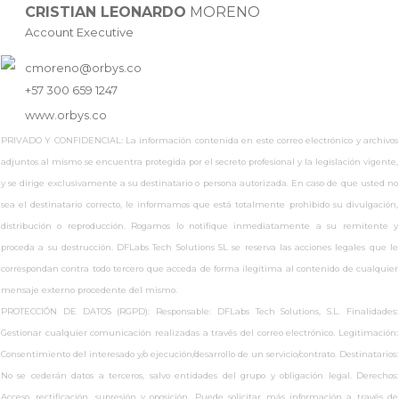
CRISTIAN LEONARDO
MORENO
Account Executive
cmoreno@orbys.co
+57 300 659 1247
www.
orbys.co
PRIVADO Y CONFIDENCIAL: La información contenida en este correo electrónico y archivos
adjuntos al mismo se encuentra protegida por el secreto profesional y la legislación vigente,
y se dirige exclusivamente a su destinatario o persona autorizada. En caso de que usted no
sea el destinatario correcto, le informamos que está totalmente prohibido su divulgación,
distribución o reproducción. Rogamos lo notifique inmediatamente a su remitente y
proceda a su destrucción. DFLabs Tech Solutions SL se reserva las acciones legales que le
correspondan contra todo tercero que acceda de forma ilegítima al contenido de cualquier
mensaje externo procedente del mismo.
PROTECCIÓN DE DATOS (RGPD): Responsable: DFLabs Tech Solutions, S.L. Finalidades:
Gestionar cualquier comunicación realizadas a través del correo electrónico. Legitimación:
Consentimiento del interesado y/o ejecución/desarrollo de un servicio/contrato. Destinatarios:
No se cederán datos a terceros, salvo entidades del grupo y obligación legal. Derechos:
Acceso, rectificación, supresión y oposición. Puede solicitar más información a través de