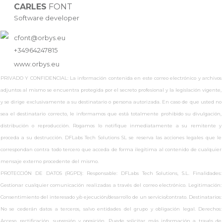
CARLES
FONT
Software developer
cfont@orbys.eu
+34964247815
www.
orbys.eu
PRIVADO Y CONFIDENCIAL: La información contenida en este correo electrónico y archivos
adjuntos al mismo se encuentra protegida por el secreto profesional y la legislación vigente,
y se dirige exclusivamente a su destinatario o persona autorizada. En caso de que usted no
sea el destinatario correcto, le informamos que está totalmente prohibido su divulgación,
distribución o reproducción. Rogamos lo notifique inmediatamente a su remitente y
proceda a su destrucción. DFLabs Tech Solutions SL se reserva las acciones legales que le
correspondan contra todo tercero que acceda de forma ilegítima al contenido de cualquier
mensaje externo procedente del mismo.
PROTECCIÓN DE DATOS (RGPD): Responsable: DFLabs Tech Solutions, S.L. Finalidades:
Gestionar cualquier comunicación realizadas a través del correo electrónico. Legitimación:
Consentimiento del interesado y/o ejecución/desarrollo de un servicio/contrato. Destinatarios:
No se cederán datos a terceros, salvo entidades del grupo y obligación legal. Derechos:
Acceso, rectificación, supresión y oposición. Puede solicitar más información a través de