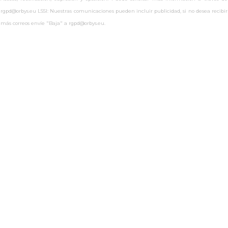
rgpd@orbys.eu LSSI: Nuestras comunicaciones pueden incluir publicidad, si no desea recibir
más correos envíe "Baja" a rgpd@orbys.eu.