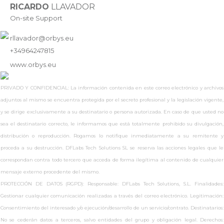
RICARDO
LLAVADOR
On-site Support
rllavador@orbys.eu
+34964247815
www.
orbys.eu
PRIVADO Y CONFIDENCIAL: La información contenida en este correo electrónico y archivos
adjuntos al mismo se encuentra protegida por el secreto profesional y la legislación vigente,
y se dirige exclusivamente a su destinatario o persona autorizada. En caso de que usted no
sea el destinatario correcto, le informamos que está totalmente prohibido su divulgación,
distribución o reproducción. Rogamos lo notifique inmediatamente a su remitente y
proceda a su destrucción. DFLabs Tech Solutions SL se reserva las acciones legales que le
correspondan contra todo tercero que acceda de forma ilegítima al contenido de cualquier
mensaje externo procedente del mismo.
PROTECCIÓN DE DATOS (RGPD): Responsable: DFLabs Tech Solutions, S.L. Finalidades:
Gestionar cualquier comunicación realizadas a través del correo electrónico. Legitimación:
Consentimiento del interesado y/o ejecución/desarrollo de un servicio/contrato. Destinatarios:
No se cederán datos a terceros, salvo entidades del grupo y obligación legal. Derechos: