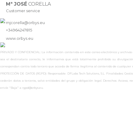
Mª JOSÉ
CORELLA
Customer service
mjcorella@orbys.eu
+34964247815
www.
orbys.eu
PRIVADO Y CONFIDENCIAL: La información contenida en este correo electrónico y archivos adj
sea el destinatario correcto, le informamos que está totalmente prohibido su divulgaci
correspondan contra todo tercero que acceda de forma ilegítima al contenido de cualquie
PROTECCIÓN DE DATOS (RGPD): Responsable: DFLabs Tech Solutions, S.L. Finalidades: Gestionar
cederán datos a terceros, salvo entidades del grupo y obligación legal. Derechos: Acceso, 
envíe "Baja" a rgpd@orbys.eu.