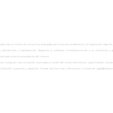
untos al mismo se encuentra protegida por el secreto profesional y la legislación vigente,
ón, distribución o reproducción. Rogamos lo notifique inmediatamente a su remitente y pr
r mensaje externo procedente del mismo.
 cualquier comunicación realizadas a través del correo electrónico. Legitimación: Consenti
rectificación, supresión y oposición. Puede solicitar más información a través de rgpd@orby