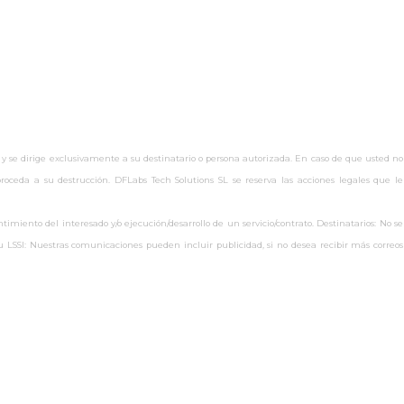
 y se dirige exclusivamente a su destinatario o persona autorizada. En caso de que usted no
oceda a su destrucción. DFLabs Tech Solutions SL se reserva las acciones legales que le
miento del interesado y/o ejecución/desarrollo de un servicio/contrato. Destinatarios: No se
s.eu LSSI: Nuestras comunicaciones pueden incluir publicidad, si no desea recibir más correos