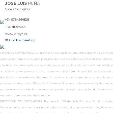
JOSÉ LUIS
PEÑA
Sales Consultor
+34678499828
+34911965145
www.
orbys.eu
📅 Book a meeting
PRIVADO Y CONFIDENCIAL: La información contenida en este correo electrónico y archivos
adjuntos al mismo se encuentra protegida por el secreto profesional y la legislación vigente,
y se dirige exclusivamente a su destinatario o persona autorizada. En caso de que usted no
sea el destinatario correcto, le informamos que está totalmente prohibido su divulgación,
distribución o reproducción. Rogamos lo notifique inmediatamente a su remitente y
proceda a su destrucción. DFLabs Tech Solutions SL se reserva las acciones legales que le
correspondan contra todo tercero que acceda de forma ilegítima al contenido de cualquier
mensaje externo procedente del mismo.
PROTECCIÓN DE DATOS (RGPD): Responsable: DFLabs Tech Solutions, S.L. Finalidades:
Gestionar cualquier comunicación realizadas a través del correo electrónico. Legitimación: