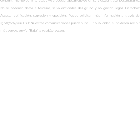
Consentimiento del interesado y/o ejecución/desarrollo de un servicio/contrato. Destinatarios:
No se cederán datos a terceros, salvo entidades del grupo y obligación legal. Derechos:
Acceso, rectificación, supresión y oposición. Puede solicitar más información a través de
rgpd@orbys.eu LSSI: Nuestras comunicaciones pueden incluir publicidad, si no desea recibir
más correos envíe "Baja" a rgpd@orbys.eu.