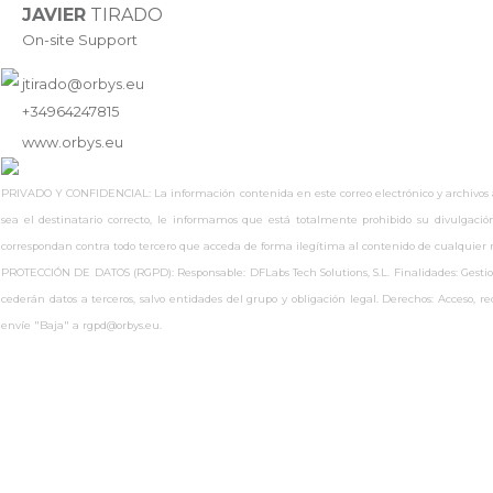
JAVIER
TIRADO
On-site Support
jtirado@orbys.eu
+34964247815
www.
orbys.eu
PRIVADO Y CONFIDENCIAL: La información contenida en este correo electrónico y archivos adj
sea el destinatario correcto, le informamos que está totalmente prohibido su divulgaci
correspondan contra todo tercero que acceda de forma ilegítima al contenido de cualquie
PROTECCIÓN DE DATOS (RGPD): Responsable: DFLabs Tech Solutions, S.L. Finalidades: Gestionar
cederán datos a terceros, salvo entidades del grupo y obligación legal. Derechos: Acceso, 
envíe "Baja" a rgpd@orbys.eu.