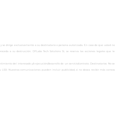
 y se dirige exclusivamente a su destinatario o persona autorizada. En caso de que usted no
oceda a su destrucción. DFLabs Tech Solutions SL se reserva las acciones legales que le
miento del interesado y/o ejecución/desarrollo de un servicio/contrato. Destinatarios: No se
s.eu LSSI: Nuestras comunicaciones pueden incluir publicidad, si no desea recibir más correos