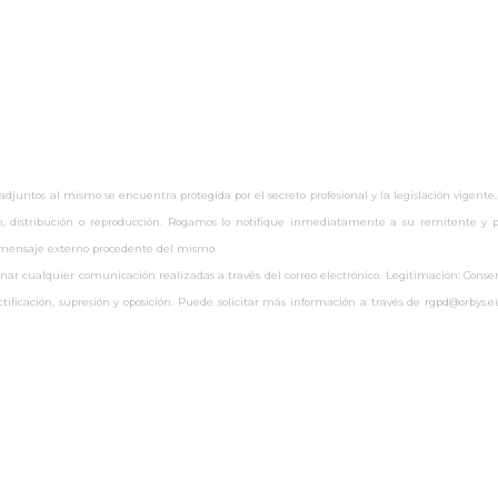
untos al mismo se encuentra protegida por el secreto profesional y la legislación vigente,
ón, distribución o reproducción. Rogamos lo notifique inmediatamente a su remitente y pr
r mensaje externo procedente del mismo.
 cualquier comunicación realizadas a través del correo electrónico. Legitimación: Consenti
rectificación, supresión y oposición. Puede solicitar más información a través de rgpd@orby