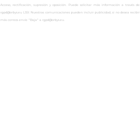
Acceso, rectificación, supresión y oposición. Puede solicitar más información a través de
rgpd@orbys.eu LSSI: Nuestras comunicaciones pueden incluir publicidad, si no desea recibir
más correos envíe "Baja" a rgpd@orbys.eu.