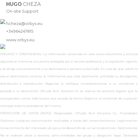
HUGO
CHEZA
On-site Support
hcheza@orbys.eu
+34964247815
www.
orbys.eu
PRIVADO Y CONFIDENCIAL: La información contenida en este correo electrónico y archivos
adjuntos al mismo se encuentra protegida por el secreto profesional y la legislación vigente,
y se dirige exclusivamente a su destinatario o persona autorizada. En caso de que usted no
sea el destinatario correcto, le informamos que está totalmente prohibido su divulgación,
distribución o reproducción. Rogamos lo notifique inmediatamente a su remitente y
proceda a su destrucción. DFLabs Tech Solutions SL se reserva las acciones legales que le
correspondan contra todo tercero que acceda de forma ilegítima al contenido de cualquier
mensaje externo procedente del mismo.
PROTECCIÓN DE DATOS (RGPD): Responsable: DFLabs Tech Solutions, S.L. Finalidades:
Gestionar cualquier comunicación realizadas a través del correo electrónico. Legitimación:
Consentimiento del interesado y/o ejecución/desarrollo de un servicio/contrato. Destinatarios:
No se cederán datos a terceros, salvo entidades del grupo y obligación legal. Derechos: