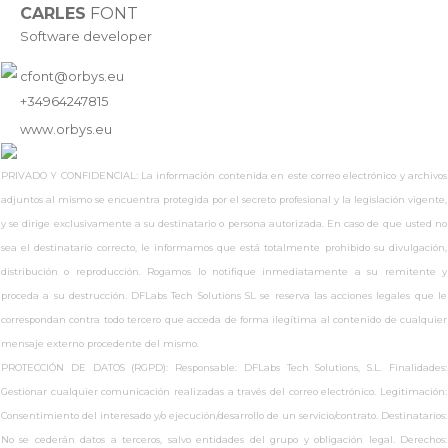
CARLES
FONT
Software developer
cfont@orbys.eu
+34964247815
www.
orbys.eu
PRIVADO Y CONFIDENCIAL: La información contenida en este correo electrónico y archivos
adjuntos al mismo se encuentra protegida por el secreto profesional y la legislación vigente,
y se dirige exclusivamente a su destinatario o persona autorizada. En caso de que usted no
sea el destinatario correcto, le informamos que está totalmente prohibido su divulgación,
distribución o reproducción. Rogamos lo notifique inmediatamente a su remitente y
proceda a su destrucción. DFLabs Tech Solutions SL se reserva las acciones legales que le
correspondan contra todo tercero que acceda de forma ilegítima al contenido de cualquier
mensaje externo procedente del mismo.
PROTECCIÓN DE DATOS (RGPD): Responsable: DFLabs Tech Solutions, S.L. Finalidades:
Gestionar cualquier comunicación realizadas a través del correo electrónico. Legitimación:
Consentimiento del interesado y/o ejecución/desarrollo de un servicio/contrato. Destinatarios:
No se cederán datos a terceros, salvo entidades del grupo y obligación legal. Derechos: