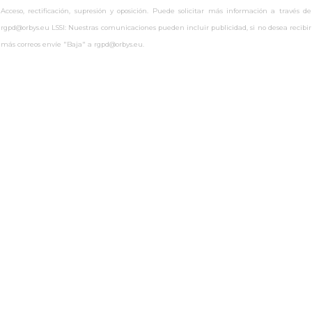
Acceso, rectificación, supresión y oposición. Puede solicitar más información a través de
rgpd@orbys.eu LSSI: Nuestras comunicaciones pueden incluir publicidad, si no desea recibir
más correos envíe "Baja" a rgpd@orbys.eu.