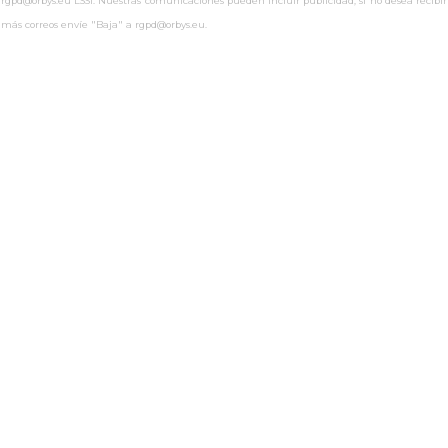
rgpd@orbys.eu LSSI: Nuestras comunicaciones pueden incluir publicidad, si no desea recibir
más correos envíe "Baja" a rgpd@orbys.eu.