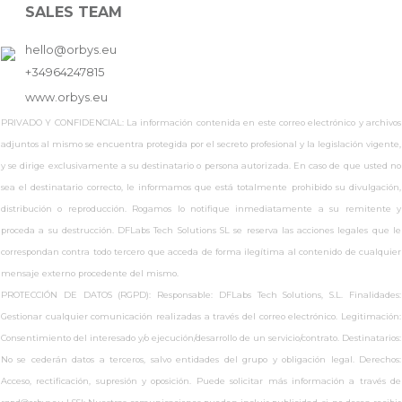
SALES TEAM
hello@orbys.eu
+34964247815
www.
orbys.eu
PRIVADO Y CONFIDENCIAL: La información contenida en este correo electrónico y archivos
adjuntos al mismo se encuentra protegida por el secreto profesional y la legislación vigente,
y se dirige exclusivamente a su destinatario o persona autorizada. En caso de que usted no
sea el destinatario correcto, le informamos que está totalmente prohibido su divulgación,
distribución o reproducción. Rogamos lo notifique inmediatamente a su remitente y
proceda a su destrucción. DFLabs Tech Solutions SL se reserva las acciones legales que le
correspondan contra todo tercero que acceda de forma ilegítima al contenido de cualquier
mensaje externo procedente del mismo.
PROTECCIÓN DE DATOS (RGPD): Responsable: DFLabs Tech Solutions, S.L. Finalidades:
Gestionar cualquier comunicación realizadas a través del correo electrónico. Legitimación:
Consentimiento del interesado y/o ejecución/desarrollo de un servicio/contrato. Destinatarios:
No se cederán datos a terceros, salvo entidades del grupo y obligación legal. Derechos:
Acceso, rectificación, supresión y oposición. Puede solicitar más información a través de