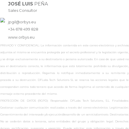
JOSÉ LUIS
PEÑA
Sales Consultor
jpgil@orbys.eu
+34 678 499 828
www.
orbys.eu
PRIVADO Y CONFIDENCIAL: La información contenida en este correo electrónico y archivos
adjuntos al mismo se encuentra protegida por el secreto profesional y la legislación vigente,
y se dirige exclusivamente a su destinatario o persona autorizada. En caso de que usted no
sea el destinatario correcto, le informamos que está totalmente prohibido su divulgación,
distribución o reproducción. Rogamos lo notifique inmediatamente a su remitente y
proceda a su destrucción. DFLabs Tech Solutions SL se reserva las acciones legales que le
correspondan contra todo tercero que acceda de forma ilegítima al contenido de cualquier
mensaje externo procedente del mismo.
PROTECCIÓN DE DATOS (RGPD): Responsable: DFLabs Tech Solutions, S.L. Finalidades:
Gestionar cualquier comunicación realizadas a través del correo electrónico. Legitimación:
Consentimiento del interesado y/o ejecución/desarrollo de un servicio/contrato. Destinatarios:
No se cederán datos a terceros, salvo entidades del grupo y obligación legal. Derechos:
Acceso, rectificación, supresión y oposición. Puede solicitar más información a través de