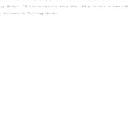
rgpd@orbys.eu LSSI: Nuestras comunicaciones pueden incluir publicidad, si no desea recibir
más correos envíe "Baja" a rgpd@orbys.eu.