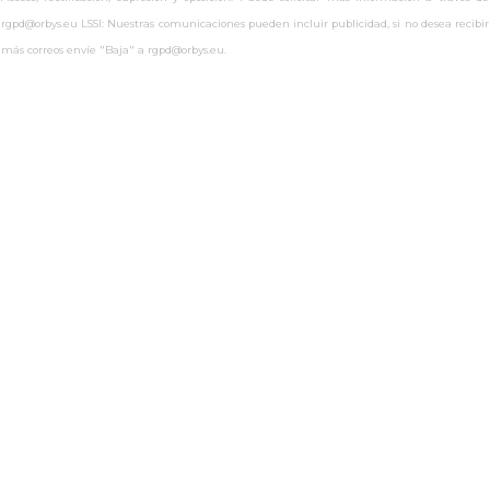
rgpd@orbys.eu LSSI: Nuestras comunicaciones pueden incluir publicidad, si no desea recibir
más correos envíe "Baja" a rgpd@orbys.eu.