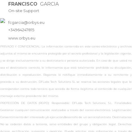
FRANCISCO
GARCIA
On-site Support
fcgarcia@orbys.eu
+34964247815
www.
orbys.eu
PRIVADO Y CONFIDENCIAL: La información contenida en este correo electrónico y archivos
adjuntos al mismo se encuentra protegida por el secreto profesional y la legislación vigente,
y se dirige exclusivamente a su destinatario o persona autorizada. En caso de que usted no
sea el destinatario correcto, le informamos que está totalmente prohibido su divulgación,
distribución o reproducción. Rogamos lo notifique inmediatamente a su remitente y
proceda a su destrucción. DFLabs Tech Solutions SL se reserva las acciones legales que le
correspondan contra todo tercero que acceda de forma ilegítima al contenido de cualquier
mensaje externo procedente del mismo.
PROTECCIÓN DE DATOS (RGPD): Responsable: DFLabs Tech Solutions, S.L. Finalidades:
Gestionar cualquier comunicación realizadas a través del correo electrónico. Legitimación:
Consentimiento del interesado y/o ejecución/desarrollo de un servicio/contrato. Destinatarios:
No se cederán datos a terceros, salvo entidades del grupo y obligación legal. Derechos:
Acceso, rectificación, supresión y oposición. Puede solicitar más información a través de