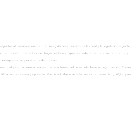
untos al mismo se encuentra protegida por el secreto profesional y la legislación vigente,
ón, distribución o reproducción. Rogamos lo notifique inmediatamente a su remitente y pr
r mensaje externo procedente del mismo.
 cualquier comunicación realizadas a través del correo electrónico. Legitimación: Consenti
rectificación, supresión y oposición. Puede solicitar más información a través de rgpd@orby