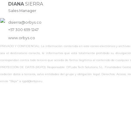
DIANA
SIERRA
Sales Manager
dsierra@orbys.co
+57 300 659 1247
www.
orbys.co
PRIVADO Y CONFIDENCIAL: La información contenida en este correo electrónico y archivos adj
sea el destinatario correcto, le informamos que está totalmente prohibido su divulgaci
correspondan contra todo tercero que acceda de forma ilegítima al contenido de cualquie
PROTECCIÓN DE DATOS (RGPD): Responsable: DFLabs Tech Solutions, S.L. Finalidades: Gestionar
cederán datos a terceros, salvo entidades del grupo y obligación legal. Derechos: Acceso, 
envíe "Baja" a rgpd@orbys.eu.