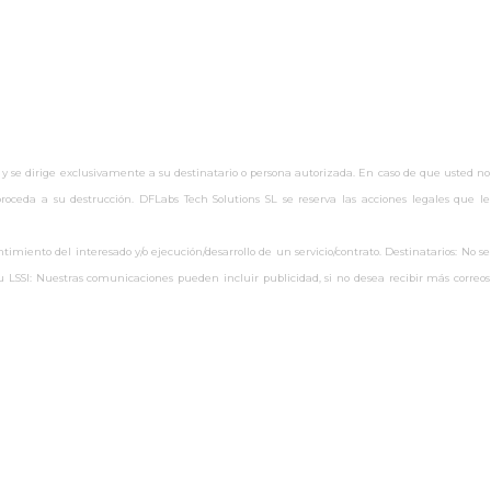
 y se dirige exclusivamente a su destinatario o persona autorizada. En caso de que usted no
oceda a su destrucción. DFLabs Tech Solutions SL se reserva las acciones legales que le
miento del interesado y/o ejecución/desarrollo de un servicio/contrato. Destinatarios: No se
s.eu LSSI: Nuestras comunicaciones pueden incluir publicidad, si no desea recibir más correos