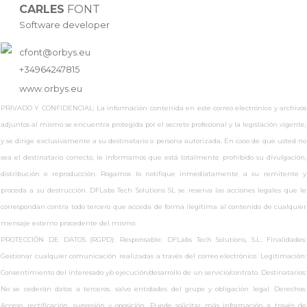
CARLES
FONT
Software developer
cfont@orbys.eu
+34964247815
www.
orbys.eu
PRIVADO Y CONFIDENCIAL: La información contenida en este correo electrónico y archivos
adjuntos al mismo se encuentra protegida por el secreto profesional y la legislación vigente,
y se dirige exclusivamente a su destinatario o persona autorizada. En caso de que usted no
sea el destinatario correcto, le informamos que está totalmente prohibido su divulgación,
distribución o reproducción. Rogamos lo notifique inmediatamente a su remitente y
proceda a su destrucción. DFLabs Tech Solutions SL se reserva las acciones legales que le
correspondan contra todo tercero que acceda de forma ilegítima al contenido de cualquier
mensaje externo procedente del mismo.
PROTECCIÓN DE DATOS (RGPD): Responsable: DFLabs Tech Solutions, S.L. Finalidades:
Gestionar cualquier comunicación realizadas a través del correo electrónico. Legitimación:
Consentimiento del interesado y/o ejecución/desarrollo de un servicio/contrato. Destinatarios:
No se cederán datos a terceros, salvo entidades del grupo y obligación legal. Derechos:
Acceso, rectificación, supresión y oposición. Puede solicitar más información a través de