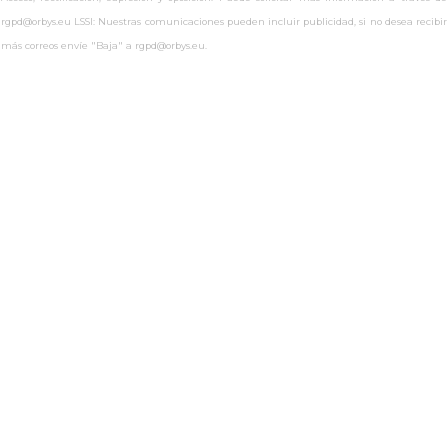
rgpd@orbys.eu LSSI: Nuestras comunicaciones pueden incluir publicidad, si no desea recibir
más correos envíe "Baja" a rgpd@orbys.eu.