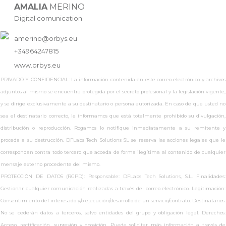
AMALIA
MERINO
Digital comunication
amerino@orbys.eu
+34964247815
www.
orbys.eu
PRIVADO Y CONFIDENCIAL: La información contenida en este correo electrónico y archivos
adjuntos al mismo se encuentra protegida por el secreto profesional y la legislación vigente,
y se dirige exclusivamente a su destinatario o persona autorizada. En caso de que usted no
sea el destinatario correcto, le informamos que está totalmente prohibido su divulgación,
distribución o reproducción. Rogamos lo notifique inmediatamente a su remitente y
proceda a su destrucción. DFLabs Tech Solutions SL se reserva las acciones legales que le
correspondan contra todo tercero que acceda de forma ilegítima al contenido de cualquier
mensaje externo procedente del mismo.
PROTECCIÓN DE DATOS (RGPD): Responsable: DFLabs Tech Solutions, S.L. Finalidades:
Gestionar cualquier comunicación realizadas a través del correo electrónico. Legitimación:
Consentimiento del interesado y/o ejecución/desarrollo de un servicio/contrato. Destinatarios:
No se cederán datos a terceros, salvo entidades del grupo y obligación legal. Derechos:
Acceso, rectificación, supresión y oposición. Puede solicitar más información a través de