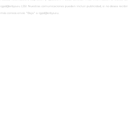
rgpd@orbys.eu LSSI: Nuestras comunicaciones pueden incluir publicidad, si no desea recibir
más correos envíe "Baja" a rgpd@orbys.eu.