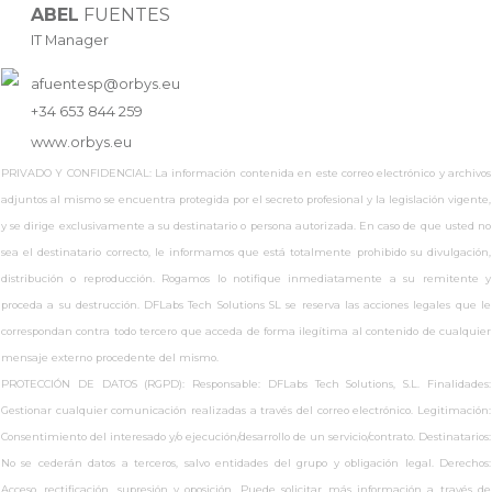
ABEL
FUENTES
IT Manager
afuentesp@orbys.eu
+34 653 844 259
www.
orbys.eu
PRIVADO Y CONFIDENCIAL: La información contenida en este correo electrónico y archivos
adjuntos al mismo se encuentra protegida por el secreto profesional y la legislación vigente,
y se dirige exclusivamente a su destinatario o persona autorizada. En caso de que usted no
sea el destinatario correcto, le informamos que está totalmente prohibido su divulgación,
distribución o reproducción. Rogamos lo notifique inmediatamente a su remitente y
proceda a su destrucción. DFLabs Tech Solutions SL se reserva las acciones legales que le
correspondan contra todo tercero que acceda de forma ilegítima al contenido de cualquier
mensaje externo procedente del mismo.
PROTECCIÓN DE DATOS (RGPD): Responsable: DFLabs Tech Solutions, S.L. Finalidades:
Gestionar cualquier comunicación realizadas a través del correo electrónico. Legitimación:
Consentimiento del interesado y/o ejecución/desarrollo de un servicio/contrato. Destinatarios:
No se cederán datos a terceros, salvo entidades del grupo y obligación legal. Derechos:
Acceso, rectificación, supresión y oposición. Puede solicitar más información a través de