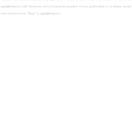
rgpd@orbys.eu LSSI: Nuestras comunicaciones pueden incluir publicidad, si no desea recibir
más correos envíe "Baja" a rgpd@orbys.eu.